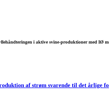
l gyllehåndteringen i aktive svine-produktioner med IØ 
duktion af strøm svarende til det årlige fo