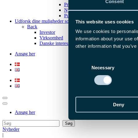
Consent
Pressekontakt
Nyheder og events
Publikationer
Udforsk dine muligheder som...
This website uses cookies
Back
We use cookies to personalis
Investor
Virksomhed
information about your use of
Danske interessenter
other information that you’ve
Ansøg her
Consent
Necessary
Selection
Deny
Ansøg her
Søg
Søg
Nyheder
|