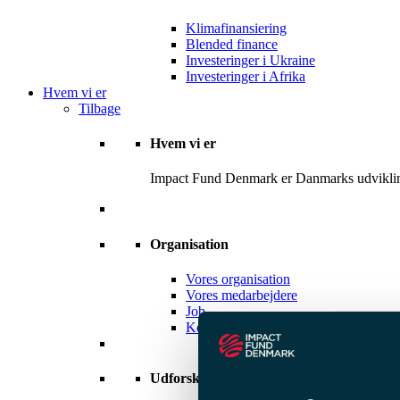
Klimafinansiering
Blended finance
Investeringer i Ukraine
Investeringer i Afrika
Hvem vi er
Tilbage
Hvem vi er
Impact Fund Denmark er Danmarks udviklingsf
Organisation
Vores organisation
Vores medarbejdere
Job
Kontakt os
Udforsk