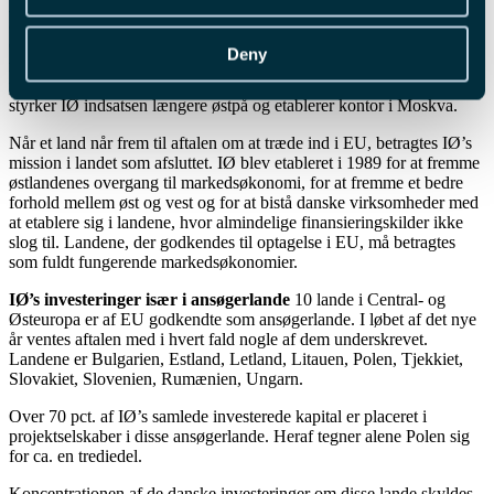
Allerede når ansøgerlandene i Central- og Østeuropa indgår aftale
om optagelse i EU, glider de ud af Investeringsfonden for
Østlandene, IØ’s, arbejdsområde. Allerede fra midten af det nye år
Deny
må man indstille sig på, at IØ ikke længere står til rådighed som
partner for danske investorer i blandt andet Polen. Til gengæld
styrker IØ indsatsen længere østpå og etablerer kontor i Moskva.
Når et land når frem til aftalen om at træde ind i EU, betragtes IØ’s
mission i landet som afsluttet. IØ blev etableret i 1989 for at fremme
østlandenes overgang til markedsøkonomi, for at fremme et bedre
forhold mellem øst og vest og for at bistå danske virksomheder med
at etablere sig i landene, hvor almindelige finansieringskilder ikke
slog til. Landene, der godkendes til optagelse i EU, må betragtes
som fuldt fungerende markedsøkonomier.
IØ’s investeringer især i ansøgerlande
10 lande i Central- og
Østeuropa er af EU godkendte som ansøgerlande. I løbet af det nye
år ventes aftalen med i hvert fald nogle af dem underskrevet.
Landene er Bulgarien, Estland, Letland, Litauen, Polen, Tjekkiet,
Slovakiet, Slovenien, Rumænien, Ungarn.
Over 70 pct. af IØ’s samlede investerede kapital er placeret i
projektselskaber i disse ansøgerlande. Heraf tegner alene Polen sig
for ca. en trediedel.
Koncentrationen af de danske investeringer om disse lande skyldes