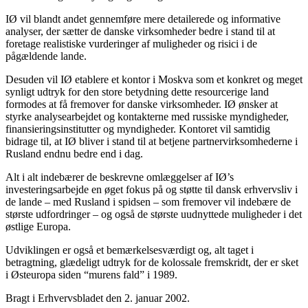
IØ vil blandt andet gennemføre mere detailerede og informative
analyser, der sætter de danske virksomheder bedre i stand til at
foretage realistiske vurderinger af muligheder og risici i de
pågældende lande.
Desuden vil IØ etablere et kontor i Moskva som et konkret og meget
synligt udtryk for den store betydning dette resourcerige land
formodes at få fremover for danske virksomheder. IØ ønsker at
styrke analysearbejdet og kontakterne med russiske myndigheder,
finansieringsinstitutter og myndigheder. Kontoret vil samtidig
bidrage til, at IØ bliver i stand til at betjene partnervirksomhederne i
Rusland endnu bedre end i dag.
Alt i alt indebærer de beskrevne omlæggelser af IØ’s
investeringsarbejde en øget fokus på og støtte til dansk erhvervsliv i
de lande – med Rusland i spidsen – som fremover vil indebære de
største udfordringer – og også de største uudnyttede muligheder i det
østlige Europa.
Udviklingen er også et bemærkelsesværdigt og, alt taget i
betragtning, glædeligt udtryk for de kolossale fremskridt, der er sket
i Østeuropa siden “murens fald” i 1989.
Bragt i Erhvervsbladet den 2. januar 2002.