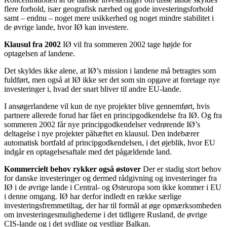
flere forhold, især geografisk nærhed og gode investeringsforhold
samt – endnu – noget mere usikkerhed og noget mindre stabilitet i
de øvrige lande, hvor IØ kan investere.
Klausul fra 2002
IØ vil fra sommeren 2002 tage højde for
optagelsen af landene.
Det skyldes ikke alene, at IØ’s mission i landene må betragtes som
fuldført, men også at IØ ikke ser det som sin opgave at foretage nye
investeringer i, hvad der snart bliver til andre EU-lande.
I ansøgerlandene vil kun de nye projekter blive gennemført, hvis
partnere allerede forud har fået en principgodkendelse fra IØ. Og fra
sommeren 2002 får nye principgodkendelser vedrørende IØ’s
deltagelse i nye projekter påhæftet en klausul. Den indebærer
automatisk bortfald af principgodkendelsen, i det øjeblik, hvor EU
indgår en optagelsesaftale med det pågældende land.
Kommercielt behov rykker også østover
Der er stadig stort behov
for danske investeringer og dermed rådgivning og investeringer fra
IØ i de øvrige lande i Central- og Østeuropa som ikke kommer i EU
i denne omgang. IØ har derfor indledt en række særlige
investeringsfremmetiltag, der har til formål at øge opmærksomheden
om investeringesmulighederne i det tidligere Rusland, de øvrige
CIS-lande og i det sydlige og vestlige Balkan.