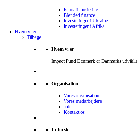
Klimafinansiering
Blended finance
Investeringer i Ukraine
Investeringer i Afrika
Hvem vi er
Tilbage
Hvem vi er
Impact Fund Denmark er Danmarks udviklingsf
Organisation
Vores organisation
Vores medarbejdere
Job
Kontakt os
Udforsk