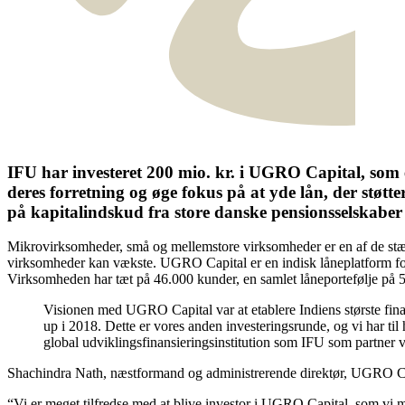
IFU har investeret 200 mio. kr. i UGRO Capital, som
deres forretning og øge fokus på at yde lån, der støt
på kapitalindskud fra store danske pensionsselskaber 
Mikrovirksomheder, små og mellemstore virksomheder er en af de stærke
virksomheder kan vækste. UGRO Capital er en indisk låneplatform for 
Virksomheden har tæt på 46.000 kunder, en samlet låneportefølje på 5,
Visionen med UGRO Capital var at etablere Indiens største fina
up i 2018. Dette er vores anden investeringsrunde, og vi har t
global udviklingsfinansieringsinstitution som IFU som partner v
Shachindra Nath, næstformand og administrerende direktør, UGRO Ca
“Vi er meget tilfredse med at blive investor i UGRO Capital, som vi men