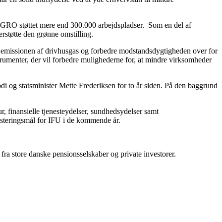
r UGRO støttet mere end 300.000 arbejdspladser. Som en del af
erstøtte den grønne omstilling.
e emissionen af drivhusgas og forbedre modstandsdygtigheden over for
trumenter, der vil forbedre mulighederne for, at mindre virksomheder
i og statsminister Mette Frederiksen for to år siden. På den baggrund
ur, finansielle tjenesteydelser, sundhedsydelser samt
nvesteringsmål for IFU i de kommende år.
ra store danske pensionsselskaber og private investorer.