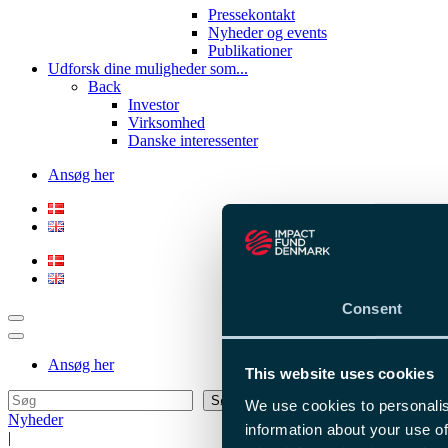
Pressekontakt
Nyheder og events
Publikationer
Udforsk dine muligheder som...
Back
Investor
Virksomhed
Danske interessenter
Ansøg her
Consent
Ansøg her
This website uses cookies
Søg
Søg
We use cookies to personalis
Nyheder
information about your use of
|