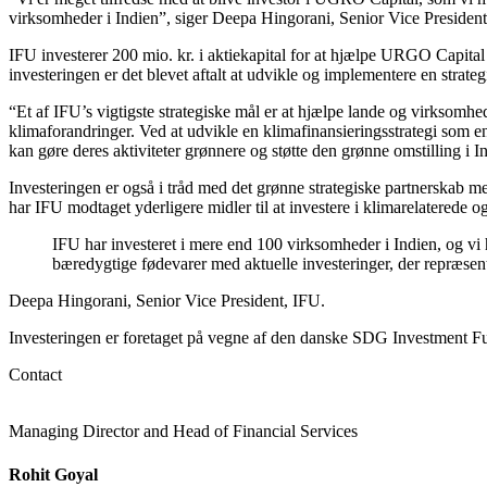
virksomheder i Indien”, siger Deepa Hingorani, Senior Vice President
IFU investerer 200 mio. kr. i aktiekapital for at hjælpe URGO Capita
investeringen er det blevet aftalt at udvikle og implementere en strate
“Et af IFU’s vigtigste strategiske mål er at hjælpe lande og virkso
klimaforandringer. Ved at udvikle en klimafinansieringsstrategi som e
kan gøre deres aktiviteter grønnere og støtte den grønne omstilling i 
Investeringen er også i tråd med det grønne strategiske partnerskab 
har IFU modtaget yderligere midler til at investere i klimarelaterede o
IFU har investeret i mere end 100 virksomheder i Indien, og vi ha
bæredygtige fødevarer med aktuelle investeringer, der repræsente
Deepa Hingorani, Senior Vice President, IFU.
Investeringen er foretaget på vegne af den danske SDG Investment Fund
Contact
Managing Director and Head of Financial Services
Rohit Goyal