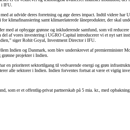
 i IFU.
l med at udvide deres forretning og øge deres impact. Indtil videre ha
gi for klimafinansiering samt klimarelaterede låneprodukter, der skal und
mheder med at opbygge grønne og inkluderende samfund, som vil reducer
n del af vores investering i UGRO Capital introducerer vi et nyt sæt ins
Indien,” siger Rohit Goyal, Investment Director i IFU.
mellem Indien og Danmark, som blev underskrevet af premierminister Mod
g grønne projekter i Indien.
r en prioriteret sektortilgang til vedvarende energi og grøn infrastrukt
rer alle sektorer i Indien. Indien forventes fortsat at være et vigtig i
, som er et offentlig-privat partnerskab på 5 mia. kr., med opbakning f