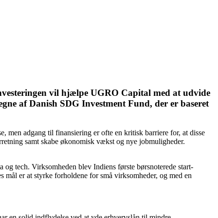
Investeringen vil hjælpe UGRO Capital med at udvide
å vegne af Danish SDG Investment Fund, der er baseret
n adgang til finansiering er ofte en kritisk barriere for, at disse
forretning samt skabe økonomisk vækst og nye jobmuligheder.
 og tech. Virksomheden blev Indiens første børsnoterede start-
es mål er at styrke forholdene for små virksomheder, og med en
ar en solid indflydelse ved at yde erhvervslån til mindre