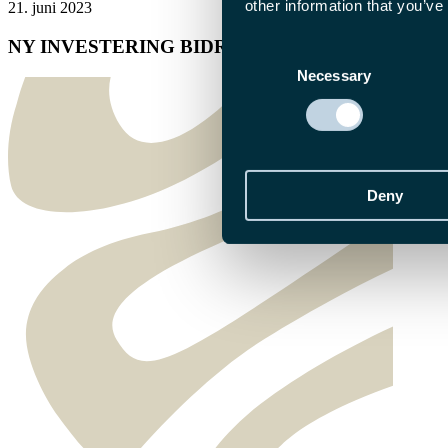
other information that you’ve
21. juni 2023
NY INVESTERING BIDRAGER TIL GRØN FIN
Consent
Necessary
Selection
Deny