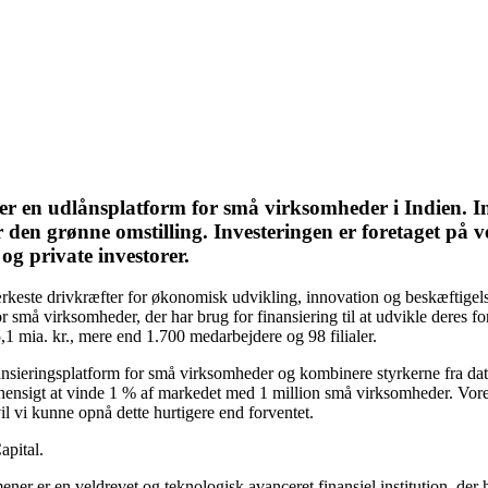
 er en udlånsplatform for små virksomheder i Indien. 
ter den grønne omstilling. Investeringen er foretaget p
og private investorer.
ste drivkræfter for økonomisk udvikling, innovation og beskæftigelse, me
små virksomheder, der har brug for finansiering til at udvikle deres 
1 mia. kr., mere end 1.700 medarbejdere og 98 filialer.
nsieringsplatform for små virksomheder og kombinere styrkerne fra data
il hensigt at vinde 1 % af markedet med 1 million små virksomheder. Vor
il vi kunne opnå dette hurtigere end forventet.
pital.
er er en veldrevet og teknologisk avanceret finansiel institution, der h